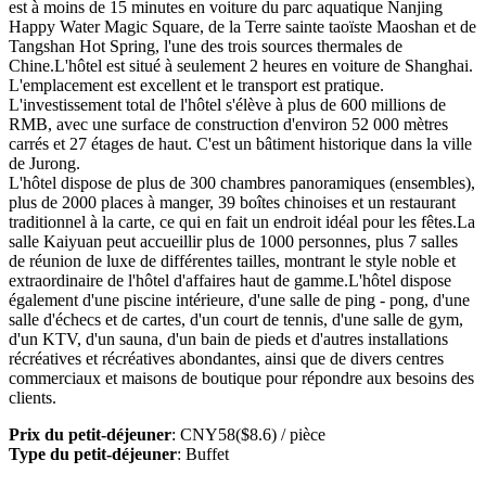
est à moins de 15 minutes en voiture du parc aquatique Nanjing
Happy Water Magic Square, de la Terre sainte taoïste Maoshan et de
Tangshan Hot Spring, l'une des trois sources thermales de
Chine.L'hôtel est situé à seulement 2 heures en voiture de Shanghai.
L'emplacement est excellent et le transport est pratique.
L'investissement total de l'hôtel s'élève à plus de 600 millions de
RMB, avec une surface de construction d'environ 52 000 mètres
carrés et 27 étages de haut. C'est un bâtiment historique dans la ville
de Jurong.
L'hôtel dispose de plus de 300 chambres panoramiques (ensembles),
plus de 2000 places à manger, 39 boîtes chinoises et un restaurant
traditionnel à la carte, ce qui en fait un endroit idéal pour les fêtes.La
salle Kaiyuan peut accueillir plus de 1000 personnes, plus 7 salles
de réunion de luxe de différentes tailles, montrant le style noble et
extraordinaire de l'hôtel d'affaires haut de gamme.L'hôtel dispose
également d'une piscine intérieure, d'une salle de ping - pong, d'une
salle d'échecs et de cartes, d'un court de tennis, d'une salle de gym,
d'un KTV, d'un sauna, d'un bain de pieds et d'autres installations
récréatives et récréatives abondantes, ainsi que de divers centres
commerciaux et maisons de boutique pour répondre aux besoins des
clients.
Prix du petit-déjeuner
: CNY58($8.6) / pièce
Type du petit-déjeuner
: Buffet