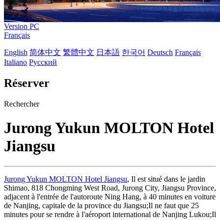
Version PC
Français
English
简体中文
繁體中文
日本語
한국어
Deutsch
Français
Italiano
Русский
Réserver
Rechercher
Jurong Yukun MOLTON Hotel
Jiangsu
Jurong Yukun MOLTON Hotel Jiangsu
, Il est situé dans le jardin
Shimao, 818 Chongming West Road, Jurong City, Jiangsu Province,
adjacent à l'entrée de l'autoroute Ning Hang, à 40 minutes en voiture
de Nanjing, capitale de la province du Jiangsu;Il ne faut que 25
minutes pour se rendre à l'aéroport international de Nanjing Lukou;Il